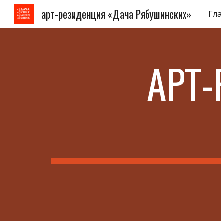
арт-резиденция «Дача Рябушинских»
Гл
Sk
АР