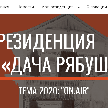
авная
Новости
Арт-резиденция
О локации
ip to main content
Skip to navigat
Т-РЕЗИ
«
ДАЧА РЯБУ
ТЕМА 2020: "ON.AIR"