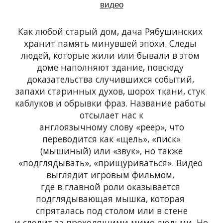
видео
Как любой старый дом, дача Рябушинских 
хранит память минувшей эпохи. Следы 
людей, которые жили или бывали в этом 
доме наполняют здание, повсюду 
доказательства случившихся событий, 
запахи старинных духов, шорох ткани, стук 
каблуков и обрывки фраз. Название работы 
отсылает нас к
англоязычному слову «peep», что
переводится как «щель», «писк»
(мышиный) или «звук», но также
«подглядывать», «прищуриваться». Видео 
выглядит игровым фильмом, 
где в главной роли оказывается 
подглядывающая мышка, которая 
спряталась под столом или в стене
и следит за проходящими мимо людьми. Но 