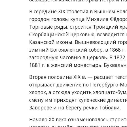
В середине XIX столетия в Вышнем Вол
городом головы купца Михаила Фёдоро
Торговые ряды, строится Троицкий хр
Скорбящинской церковью, возводится 
Казанской иконы. Вышневолоцкий город
зимний Богоявленский собор, в 1868 г.
загородную часовню в церковь. В 1872
1881 г. в женский монастырь. Букваль
Вторая половина XIX в. 
—
 расцвет тек
открывает движение по Петербурго-Мо
хлопок, а отсюда уходить хлопчато-бу
смену им приходят купеческие династи
Заворове и на берегу речки Тоболки. 
Начало XX века ознаменовалось строит