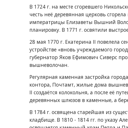
В 1724 г. на месте сгоревшего Николь
честь неё деревянная церковь сгорела в
императрицы Елизаветы Вышний Волоч
планировку. В 1771 г. освятили выстро
28 мая 1770 г. Екатерина II повелела с
устройстве «вновь учреждаемого город
губернатор Яков Ефимович Сиверс пров
вышневолочан.
Регулярная каменная застройка города 
контора, Почтамт, жилые дома вышнев
II создаётся колокольня, а после её п
деревянных шлюзов в каменные, а бере
В 1784 г. освящена старейшая из сущ
кладбище. В 1810 - 1814 гг. по указу А
освящается каменный храм Петра и Пав