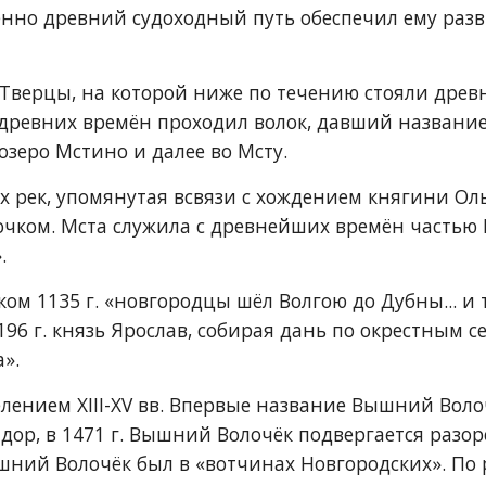
нно древний судоходный путь обеспечил ему разви
Тверцы, на которой ниже по течению стояли древн
с древних времён проходил волок, давший название
озеро Мстино и далее во Мсту.
 рек, упомянутая всвязи с хождением княгини Оль
чком. Мста служила с древнейших времён частью Во
.
ом 1135 г. «новгородцы шёл Волгою до Дубны... и 
96 г. князь Ярослав, собирая дань по окрестным с
».
ением XIII-XV вв. Впервые название Вышний Волоч
р, в 1471 г. Вышний Волочёк подвергается разоре
шний Волочёк был в «вотчинах Новгородских». По 