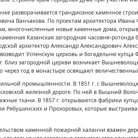
очке разворачивается грандиозное каменное строит
вича Ванчакова. По проектам архитектора Ивана 
ам, многочисленные новые каменные дома, открыв
каменная Казанская загородная часовня-ротонда 
ской архитектор Александр Александрович Алексан
 возводит Успенскую церковь и богадельню купца Ф
 г. близ загородной церкви возникает Вышневолоц
но через год в монастыре освящают величественны
стильной промышленности. В 1851 г. с Вышневолоц
сковской железной дороге. По ней в Вышний Воло
мажные ткани. В 1857 г. открываются фабрики купц
и Рябушинских и Прохоровых, которые выстраиваю
ельством каменной пожарной каланчи взамен дерев