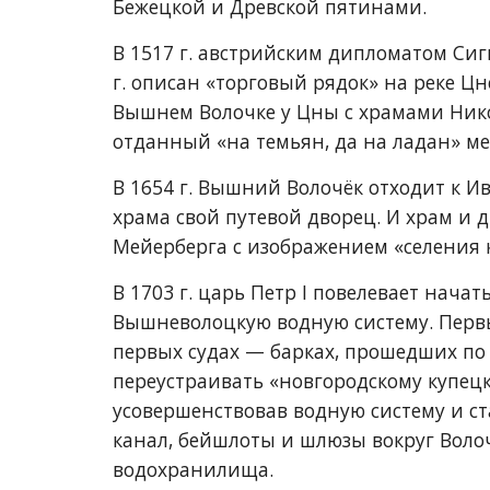
Бежецкой и Древской пятинами. 
В 1517 г. австрийским дипломатом Си
г. описан «торговый рядок» на реке Цн
Вышнем Волочке у Цны с храмами Нико
отданный «на темьян, да на ладан» ме
В 1654 г. Вышний Волочёк отходит к И
храма свой путевой дворец. И храм и д
Мейерберга с изображением «селения 
В 1703 г. царь Петр I повелевает нача
Вышневолоцкую водную систему. Первый
первых судах 
—
 барках, прошедших по
переустраивать «новгородскому купец
усовершенствовав водную систему и с
канал, бейшлоты и шлюзы вокруг Волоч
водохранилища.