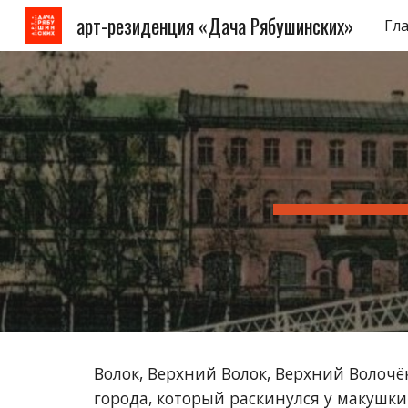
арт-резиденция «Дача Рябушинских»
Гл
Sk
Волок, Верхний Волок, Верхний Волоч
города, который раскинулся у макушки