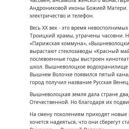
часовен, ансамбль женского монастыря,
Андрониковой иконы Божией Матери. В 
электричество и телефон. 
Весь XX век - это время невосполнимых
Троицкий храмы, утрачены часовни. Но
«Парижская коммуна», «Вышневолоцки
вырастают стеклозаводы «Красный май
послевоенные годы выстроен кинотеатр
школ. Вышневолоцкое водохранилище ра
Вышнем Волочке появился пятый канал
город получил название Русская Венец
Вышневолоцкая земля дала стране двад
Отечественной. Но благодаря их подв
На смену поколениям приходят новые 
хочется надеяться, что они сберегут ст