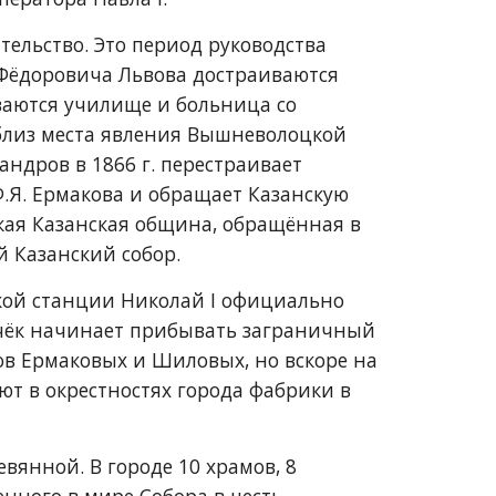
ельство. Это период руководства 
Фёдоровича Львова достраиваются 
аются училище и больница со 
близ места явления Вышневолоцкой 
дров в 1866 г. перестраивает 
.Я. Ермакова и обращает Казанскую 
кая Казанская община, обращённая в 
й Казанский собор.
кой станции Николай I официально 
чёк начинает прибывать заграничный 
ов Ермаковых и Шиловых, но вскоре на 
т в окрестностях города фабрики в 
янной. В городе 10 храмов, 8 