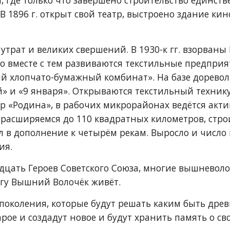
 где только что завершено строительство единстве
1896 г. открыт свой театр, выстроено здание кино
 утрат и великих свершений. В 1930-к гг. взорваны
 вместе с тем развиваются текстильные предприят
й хлопчато-бумажный комбинат». На базе доревол
» и «9 января». Открываются текстильный технику
 «Родина», в рабочих микрорайонах ведётся актив
сширяемся до 110 квадратных километров, строит
 в дополнение к четырём рекам. Выросло и число 
ия.
цать Героев Советского Союза, многие вышневоло
игу Вышний Волочёк живёт. 
поколения, которые будут решать каким быть древ
арое и создадут новое и будут хранить память о св