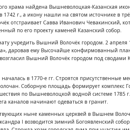
ского храма найдена Вышневолоцкая-Казанская ико
 1742 г., а икону нашли на святом источнике в трёх
ёк отстраивает Савва Иванович Чевакинский, кот
енный по его проекту каменей Казанский собор.
енату учредить Вышний Волочёк городом. 2 апреля 1
а», даровав ему Высочайше конфирмованный план и
озгласил Вышний Волочёк городом под сводами Ка
началась в 1770-е гг. Строятся присутственные мес
олочан. Соборную площадь формирует комплекс Гос
утешествия по Вышневолоцкой водной системе 1785 г
га каналов начинают одеваться в гранит.
ествующих ныне каменных церквей в Вышнем Волоч
лександра I возводится зимний Богоявленский собор
ла. Строила храм городская дума при участии имп