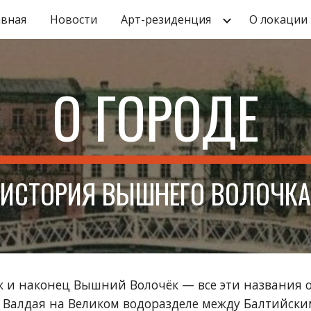
авная
Новости
Арт-резиденция
О локации
ip to main content
Skip to navigat
О ГОРОДЕ
ИСТОРИЯ ВЫШНЕГО ВОЛОЧКА
ёк и наконец Вышний Волочёк 
—
 все эти названия о
 Валдая на Великом водоразделе между Балтийским