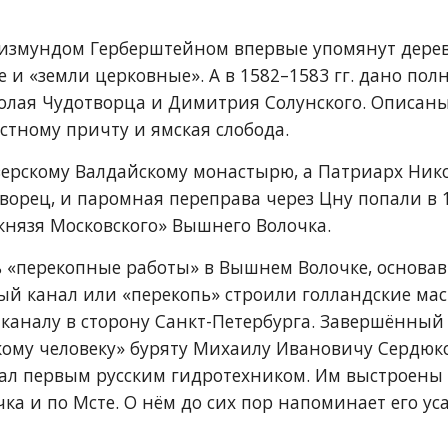
гизмундом Герберштейном впервые упомянут дерев
е и «земли церковные». А в 1582–1583 гг. дано пол
лая Чудотворца и Димитрия Солунского. Описаны 
стному причту и ямская слобода. 
верскому Валдайскому монастырю, а Патриарх Нико
ворец, и паромная переправа через Цну попали в 16
князя Московского» Вышнего Волочка.
ть «перекопные работы» в Вышнем Волочке, основав
 канал или «перекопь» строили голландские масте
 каналу в сторону Санкт-Петербурга. Завершённый 
кому человеку» буряту Михаилу Ивановичу Сердюко
тал первым русским гидротехником. Им выстроены
ка и по Мсте. О нём до сих пор напоминает его ус