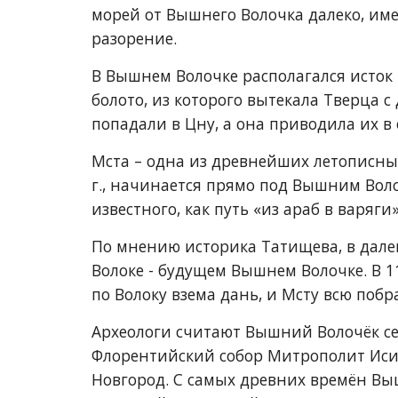
морей от Вышнего Волочка далеко, име
разорение.
В Вышнем Волочке располагался исток 
болото, из которого вытекала Тверца 
попадали в Цну, а она приводила их в 
Мста 
–
 одна из древнейших летописных
г., начинается прямо под Вышним Воло
известного, как путь «из араб в варяги»
По мнению историка Татищева, в далек
Волоке - будущем Вышнем Волочке. В 11
по Волоку взема дань, и Мсту всю побра
Археологи считают Вышний Волочёк сел
Флорентийский собор Митрополит Исидо
Новгород. С самых древних времён Вы