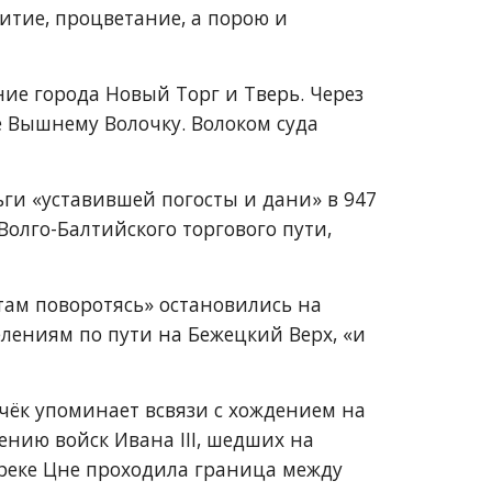
тие, процветание, а порою и 
ие города Новый Торг и Тверь. Через 
 Вышнему Волочку. Волоком суда 
ги «уставившей погосты и дани» в 947 
лго-Балтийского торгового пути, 
там поворотясь» остановились на 
елениям по пути на Бежецкий Верх, «и 
ёк упоминает всвязи с хождением на 
нию войск Ивана III, шедших на 
реке Цне проходила граница между 