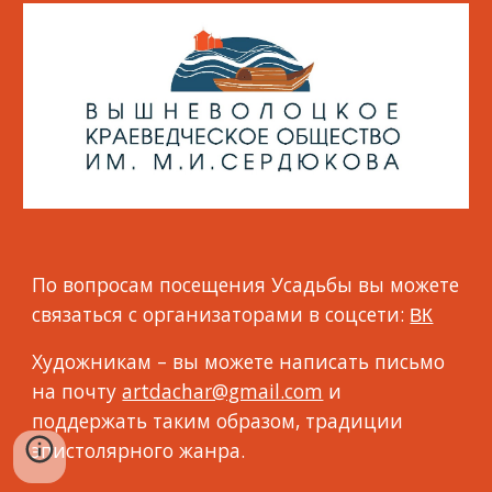
По вопросам посещения Усадьбы вы можете
связаться с организаторами в соцсети:
ВК
Художникам – вы можете написать письмо
на почту
artdachar@gmail.com
и
поддержать таким образом, традиции
эпистолярного жанра.