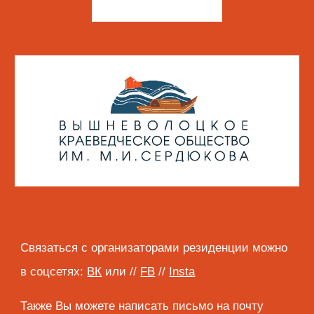
Связаться с организаторами резиденции можно 
в соцсетях: 
ВК
или
// 
F
B
//
Insta
Также Вы можете написать письмо на почту 